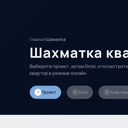
Перейти к основному содержимому
Главная
/
Шахматка
Шахматка кв
Выберите проект, затем блок, и посмотрите
квартир в режиме онлайн.
Проект
Блок
Квартир
1
2
3